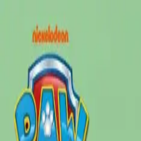
TOP
店舗一覧
イベント
景品
ギャラリー
会社情報
採用情報
お問
2025年1月 下旬入荷
2025年1月 下旬入荷
パウ・パトロール フェイス
#
パウ・パトロール
入荷予定店舗(全5店舗)
川越店
川崎店
浦和店
平塚店
大和店
ご利用上のお願い