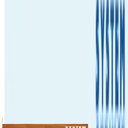
川越店
川崎店
浦和店
平塚店
大和店
ご利用上のお願い
本リストは、入荷予定（実績）をお知らせするもので
あり、現在の在庫状況を示すものではございません。
超人気景品は【入荷日〜翌日朝】に品切れとなる場合
がございます。
新入荷景品の投入時間も、当日の配送状況により変動
いたします。
|
すみっコぐらし
の景品