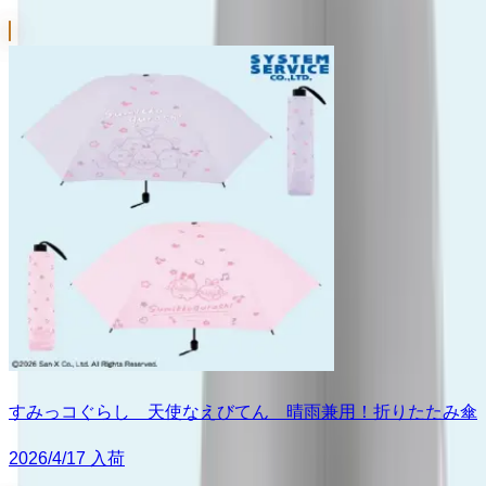
すみっコぐらし 天使なえびてん 晴雨兼用！折りたたみ傘
2026/4/17 入荷