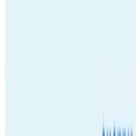
TOP
店舗一覧
イベント
景品
ギャラリー
会社情報
採用情報
お
問い合わせ
2025年1月 中旬入荷
2025年1月 中旬入荷
すみっコぐらし ビーズクッ
ションXL プレミアムDX
#
すみっコぐらし
入荷予定店舗(全5店舗)