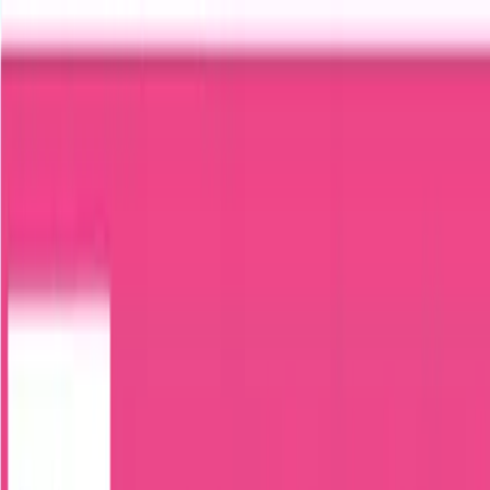
TOP
店舗一覧
イベント
景品
ギャラリー
会社情報
採用情報
お
問い合わせ
2025年1月 下旬入荷
2025年1月 下旬入荷
クロミ バースカラービジュ
ーマスコット
#
クロミ
入荷予定店舗(全5店舗)