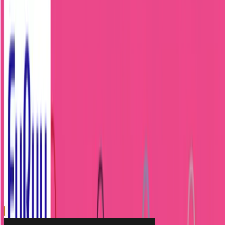
川越店
川崎店
浦和店
平塚店
大和店
ご利用上のお願い
本リストは、入荷予定（実績）をお知らせするもので
あり、現在の在庫状況を示すものではございません。
超人気景品は【入荷日〜翌日朝】に品切れとなる場合
がございます。
新入荷景品の投入時間も、当日の配送状況により変動
いたします。
|
クロミ
の景品