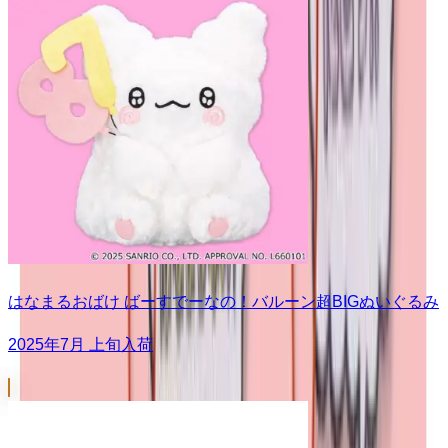
はなまるおばけ ばーすでーなの！バルーン超BIGぬいぐるみ
2025年7月 上旬入荷