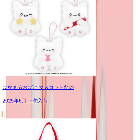
はなまるおばけ マスコットなの
2025年6月 下旬入荷