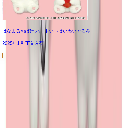
はなまるおばけ ハートいっぱいぬいぐるみ
2025年1月 下旬入荷