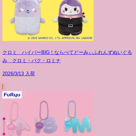
クロミ ハイパーBIG！ならべてどーみぃふれんずぬいぐる
み クロミ・バク・ロミナ
2026/3/13 入荷