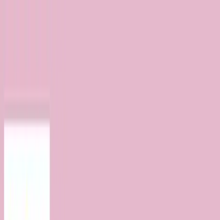
TOP
店舗一覧
イベント
景品
ギャラリー
会社情報
採用情報
お
問い合わせ
2025年1月 下旬入荷
2025年1月 下旬入荷
クロミ ぴょこきゅんカラフ
ルリボン
#
クロミ
入荷予定店舗(全5店舗)