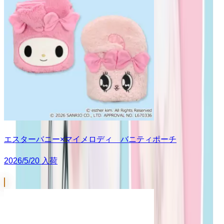
エスターバニー×マイメロディ バニティポーチ
2026/5/20 入荷