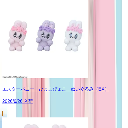
エスターバニー ひょこぴょこ ぬいぐるみ（EX）
2026/6/26 入荷