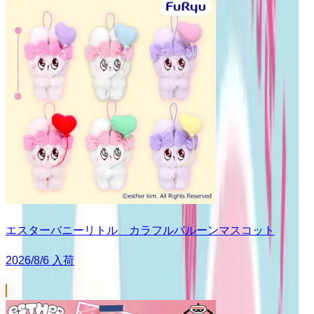
エスターバニーリトル カラフルバルーンマスコット
2026/8/6 入荷