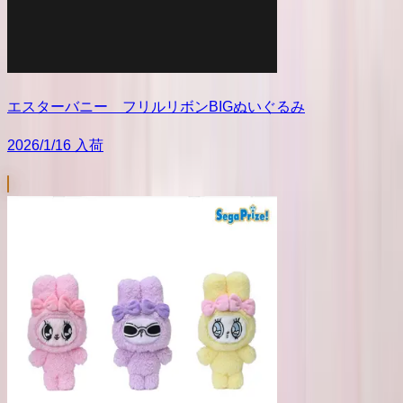
エスターバニー フリルリボンBIGぬいぐるみ
2026/1/16 入荷