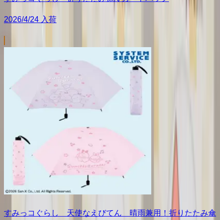
2026/4/24 入荷
すみっコぐらし 天使なえびてん 晴雨兼用！折りたたみ傘