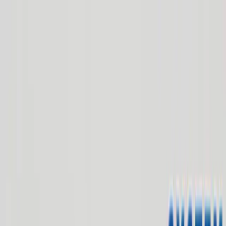
TOP
店舗一覧
イベント
景品
ギャラリー
会社情報
採用情報
お
問い合わせ
2025年1月 中旬入荷
2025年1月 中旬入荷
すみっコぐらし すみっコハ
ウス ギフトボックス入りミ
ニタオル
#
すみっコぐらし