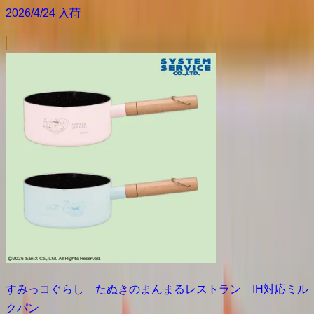
2026/4/24 入荷
すみっコぐらし たぬきのまんまるレストラン IH対応ミル
クパン