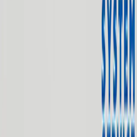
入荷予定店舗(全5店舗)
川越店
川崎店
浦和店
平塚店
大和店
ご利用上のお願い
本リストは、入荷予定（実績）をお知らせするもので
あり、現在の在庫状況を示すものではございません。
超人気景品は【入荷日〜翌日朝】に品切れとなる場合
がございます。
新入荷景品の投入時間も、当日の配送状況により変動
いたします。
|
すみっコぐらし
の景品