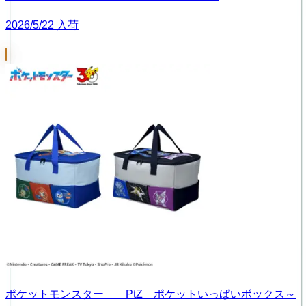
2026/5/22 入荷
ポケットモンスター PtZ ポケットいっぱいボックス～