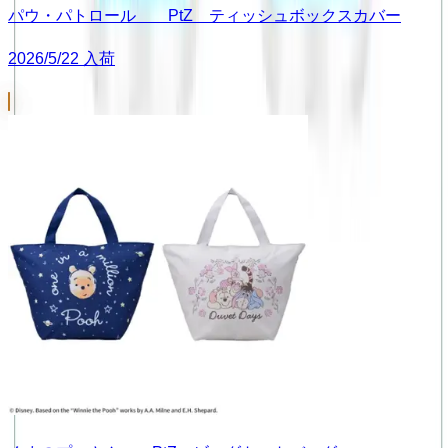
パウ・パトロール PtZ ティッシュボックスカバー
2026/5/22 入荷