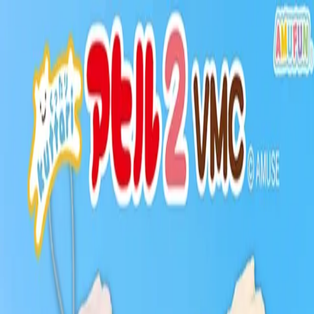
TOP
店舗一覧
イベント
景品
ギャラリー
会社情報
採用情報
お
問い合わせ
2025年1月 中旬入荷
2025年1月 中旬入荷
くったりアヒル2VMC
入荷予定店舗(全5店舗)
川越店
川崎店
浦和店
平塚店
大和店
ご利用上のお願い