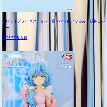
ホロライブプロダクション 寝そべりぬいぐるみー戌神ころ
ねー
2026/6/25 入荷