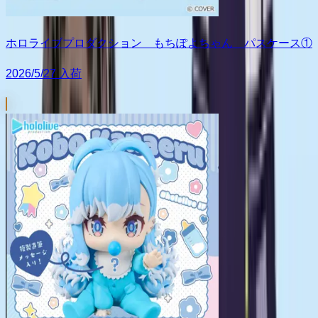
ホロライブプロダクション もちぽよちゃん パスケース①
2026/5/27 入荷