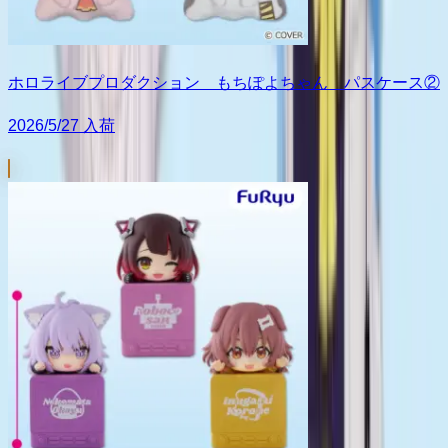
ホロライブプロダクション もちぽよちゃん パスケース②
2026/5/27 入荷