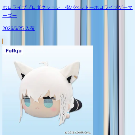
ホロライブプロダクション 指パペットーホロライブゲーマ
ーズー
2026/6/25 入荷