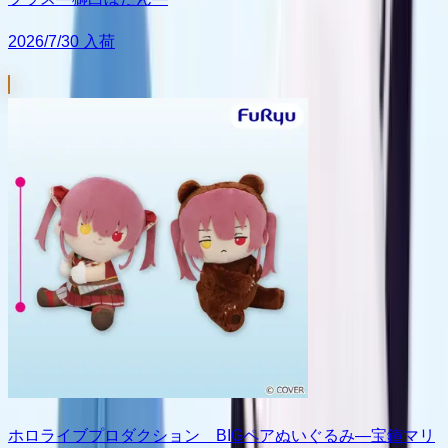
2026/7/30 入荷
ホロライブプロダクション BIGペアぬいぐるみ―宝鐘マリ