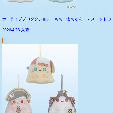
ホロライブプロダクション もちぽよちゃん マスコット①
2026/4/23 入荷