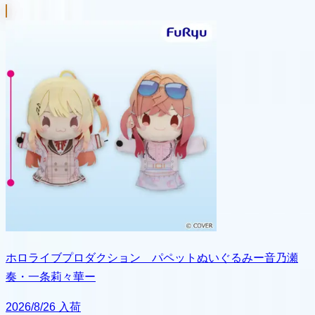
ホロライブプロダクション パペットぬいぐるみー音乃瀬
奏・一条莉々華ー
2026/8/26 入荷