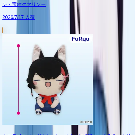
ン・宝鐘クマリンー
2026/7/17 入荷