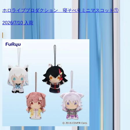
ホロライブプロダクション 寝そべりミニマスコット①
2026/7/10 入荷