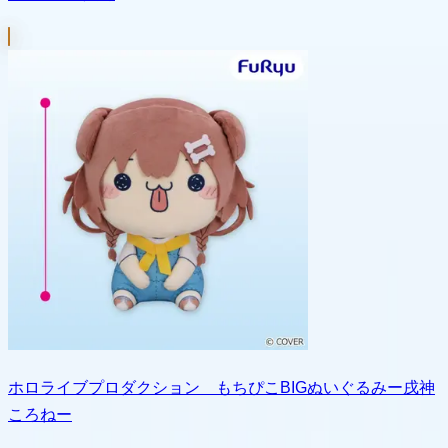
ホロライブプロダクション もちぴこBIGぬいぐるみー戌神
ころねー