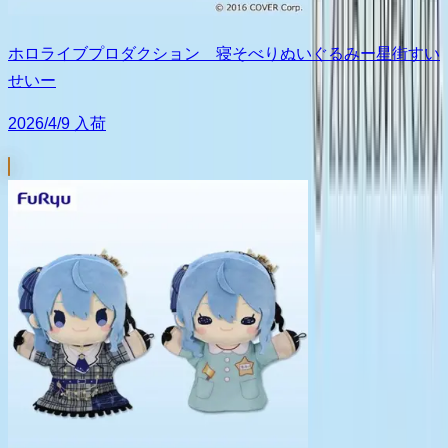
ホロライブプロダクション 寝そべりぬいぐるみー星街すい
せいー
2026/4/9 入荷