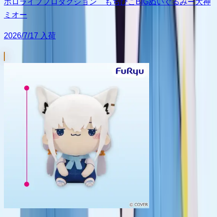
ホロライブプロダクション もちぴこBIGぬいぐるみー大神
ミオー
2026/7/17 入荷