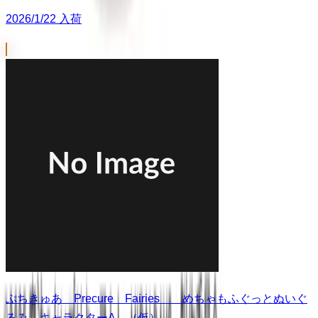
2026/1/22 入荷
ぷちきゅあ Precure Fairies めちゃもふぐっとぬいぐ
るみ キャラクターA （仮）