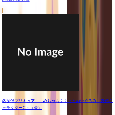
名探偵プリキュア！ めちゃもふぐっとぬいぐるみ～妖精キ
ャラクターC～（仮）