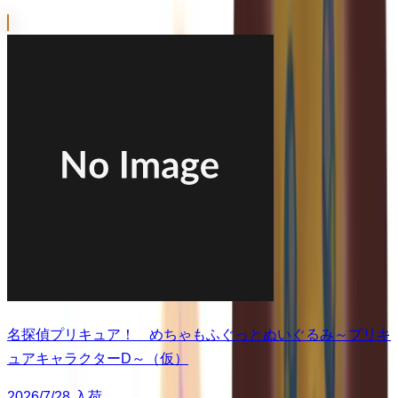
名探偵プリキュア！ めちゃもふぐっとぬいぐるみ～プリキ
ュアキャラクターD～（仮）
2026/7/28 入荷