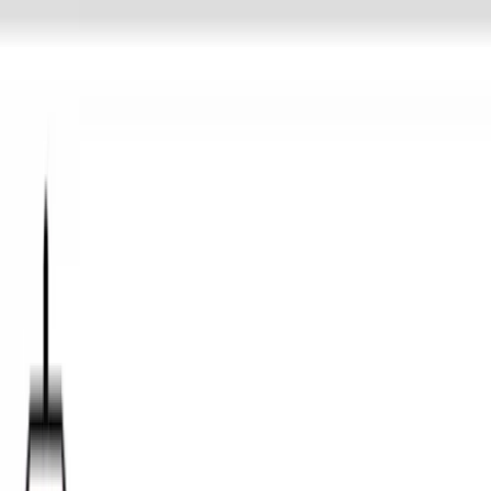
TOP
店舗一覧
イベント
景品
ギャラリー
会社情報
採用情報
お
問い合わせ
2025年2月 下旬入荷
2025年2月 下旬入荷
魔法つかいプリキュア！！～
MIRAI DAYS～ モフルンルー
ムライト
#
プリキュア