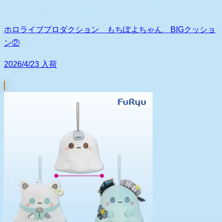
ホロライブプロダクション もちぽよちゃん BIGクッショ
ン②
2026/4/23 入荷