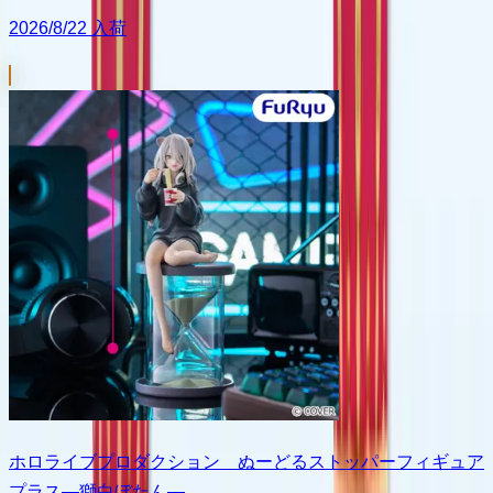
2026/8/22 入荷
ホロライブプロダクション ぬーどるストッパーフィギュア
プラス―獅白ぼたん―