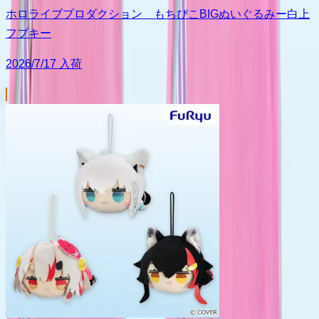
ホロライブプロダクション もちぴこBIGぬいぐるみー白上
フブキー
2026/7/17 入荷