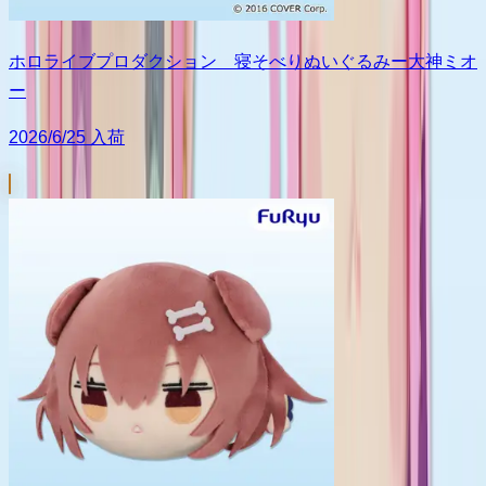
ホロライブプロダクション 寝そべりぬいぐるみー大神ミオ
ー
2026/6/25 入荷