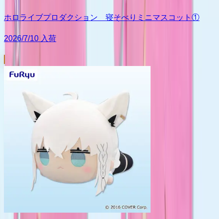
ホロライブプロダクション 寝そべりミニマスコット①
2026/7/10 入荷