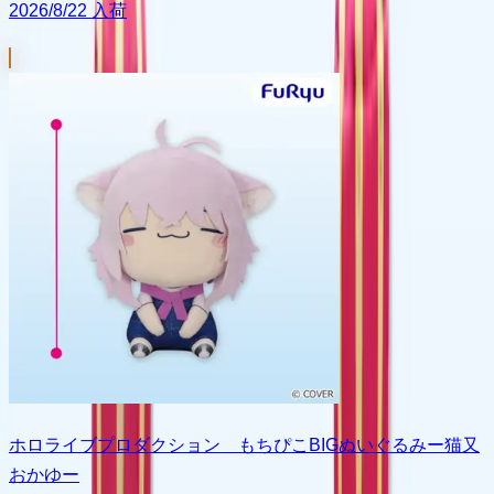
2026/8/22 入荷
ホロライブプロダクション もちぴこBIGぬいぐるみー猫又
おかゆー