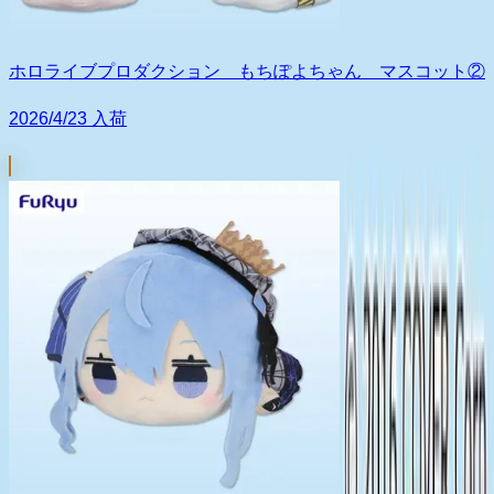
ホロライブプロダクション もちぽよちゃん マスコット②
2026/4/23 入荷