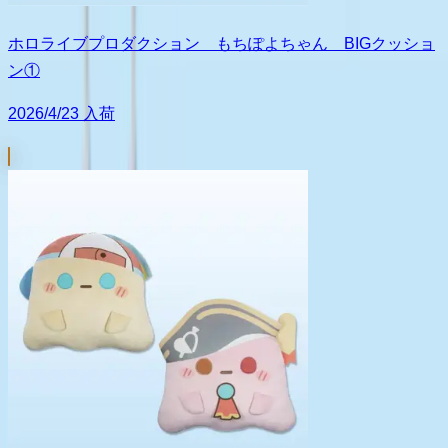
ホロライブプロダクション もちぽよちゃん BIGクッショ
ン①
2026/4/23 入荷