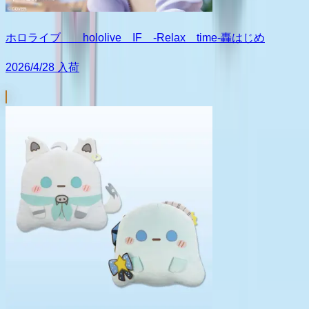
ホロライブ hololive IF -Relax time-轟はじめ
2026/4/28 入荷