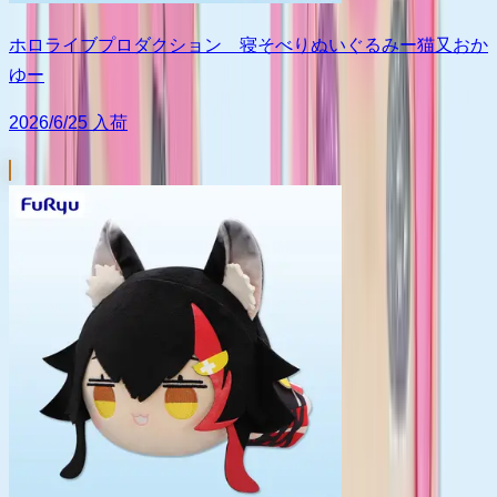
ホロライブプロダクション 寝そべりぬいぐるみー猫又おか
ゆー
2026/6/25 入荷