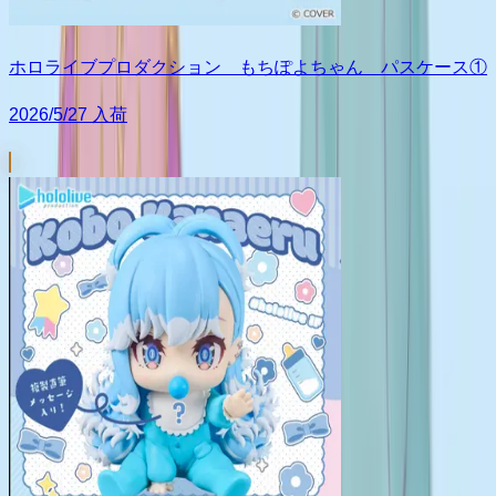
ホロライブプロダクション もちぽよちゃん パスケース①
2026/5/27 入荷