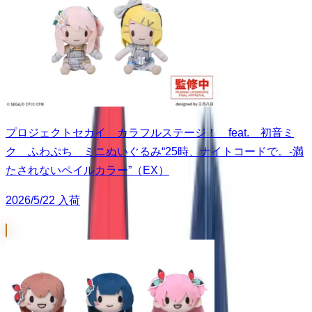
プロジェクトセカイ カラフルステージ！ feat. 初音ミ
ク ふわぷち ミニぬいぐるみ“25時、ナイトコードで。-満
たされないペイルカラー”（EX）
2026/5/22 入荷