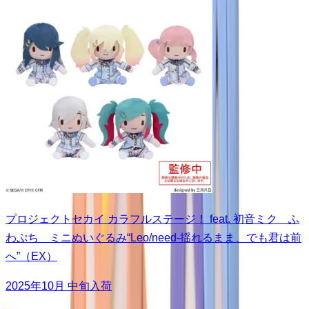
プロジェクトセカイ カラフルステージ！ feat. 初音ミク ふ
わぷち ミニぬいぐるみ“Leo/need-揺れるまま、でも君は前
へ”（EX）
2025年10月 中旬入荷