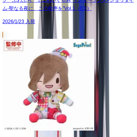
ク ふわぷち ミニぬいぐるみ“ワンダーランズ×ショウタイ
ム-聖なる夜に、この歌声を”Vol.1（EX）
2026/1/23 入荷