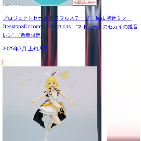
プロジェクトセカイ カラフルステージ！ feat. 初音ミク
Desktop×Decorate Collections “ストリートのセカイの鏡音
レン” （数量限定）
2025年7月 上旬入荷