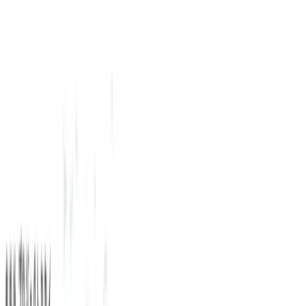
TOP
店舗一覧
イベント
景品
ギャラリー
会社情報
採用情報
お
問い合わせ
2025年2月 上旬入荷
2025年2月 上旬入荷
劇場版プロジェクトセカイ
壊れたセカイと歌えないミ
ク ふわぷち マスコッ
ト“Vivid BAD