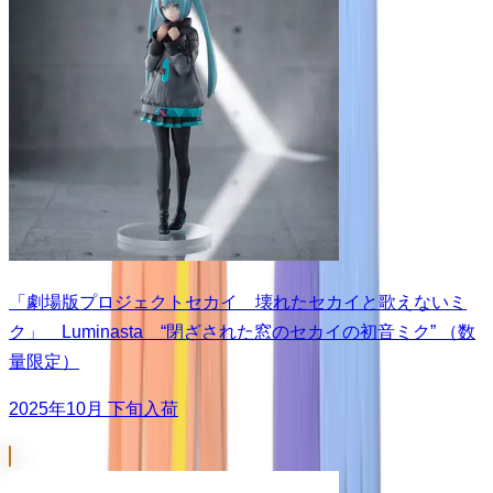
「劇場版プロジェクトセカイ 壊れたセカイと歌えないミ
ク」 Luminasta “閉ざされた窓のセカイの初音ミク” （数
量限定）
2025年10月 下旬入荷