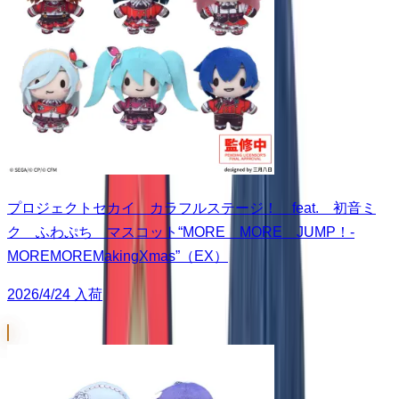
プロジェクトセカイ カラフルステージ！ feat. 初音ミ
ク ふわぷち マスコット“MORE MORE JUMP！-
MOREMOREMakingXmas”（EX）
2026/4/24 入荷