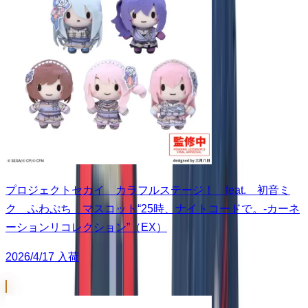
プロジェクトセカイ カラフルステージ！ feat. 初音ミ
ク ふわぷち マスコット“25時、ナイトコードで。-カーネ
ーションリコレクション”（EX）
2026/4/17 入荷