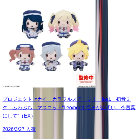
プロジェクトセカイ カラフルステージ！ feat. 初音ミ
ク ふわぷち マスコット“Leo/need-揺るがぬ想い、今言葉
にして”（EX）
2026/3/27 入荷