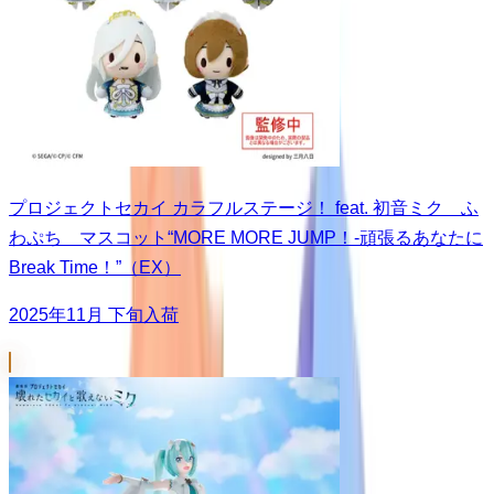
プロジェクトセカイ カラフルステージ！ feat. 初音ミク ふ
わぷち マスコット“MORE MORE JUMP！-頑張るあなたに
Break Time！”（EX）
2025年11月 下旬入荷