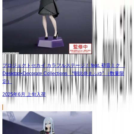
プロジェクトセカイ カラフルステージ！ feat. 初音ミク
Desktop×Decorate Collections “朝比奈まふゆ” （数量限
定）
2025年6月 上旬入荷