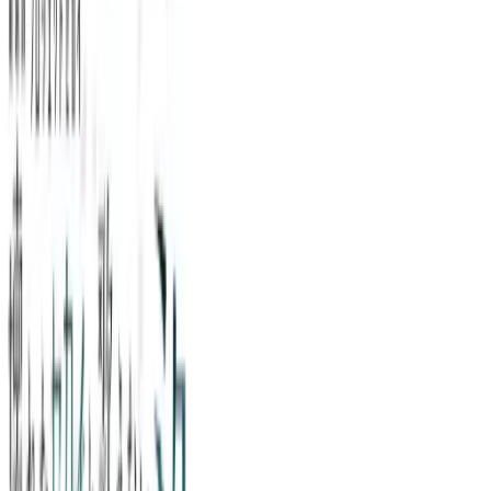
SQUAD”（EX）
#
プロジェクトセカイ カラフルステージ！ feat. 初音ミク
#
ふ
わぷち
入荷予定店舗(全5店舗)
川越店
川崎店
浦和店
平塚店
大和店
ご利用上のお願い
本リストは、入荷予定（実績）をお知らせするもので
あり、現在の在庫状況を示すものではございません。
超人気景品は【入荷日〜翌日朝】に品切れとなる場合
がございます。
新入荷景品の投入時間も、当日の配送状況により変動
いたします。