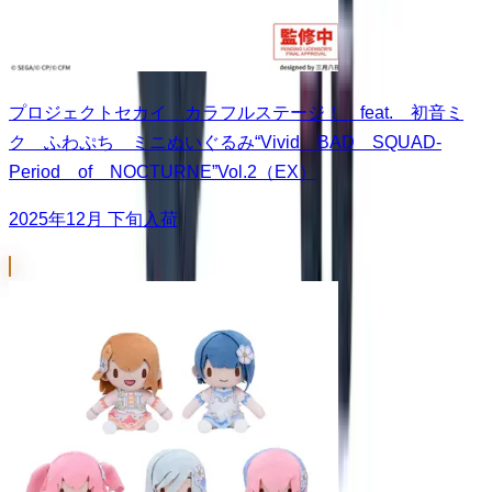
プロジェクトセカイ カラフルステージ！ feat. 初音ミ
ク ふわぷち ミニぬいぐるみ“Vivid BAD SQUAD-
Period of NOCTURNE”Vol.2（EX）
2025年12月 下旬入荷