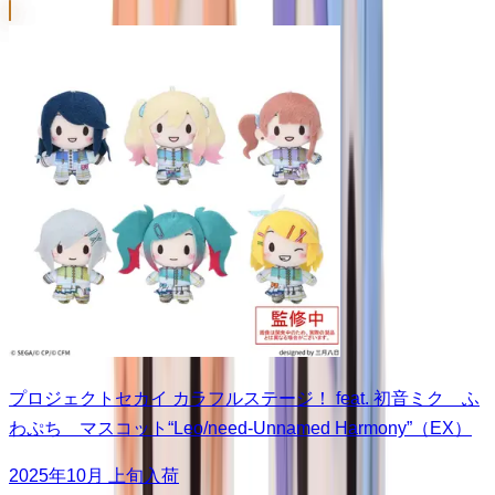
プロジェクトセカイ カラフルステージ！ feat. 初音ミク ふ
わぷち マスコット“Leo/need-Unnamed Harmony”（EX）
2025年10月 上旬入荷