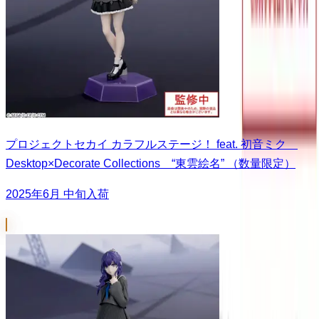
プロジェクトセカイ カラフルステージ！ feat. 初音ミク
Desktop×Decorate Collections “東雲絵名” （数量限定）
2025年6月 中旬入荷