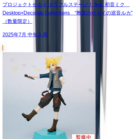
プロジェクトセカイ カラフルステージ！ feat. 初音ミク
Desktop×Decorate Collections “教室のセカイの巡音ルカ”
（数量限定）
2025年7月 中旬入荷