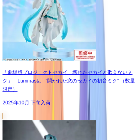
「劇場版プロジェクトセカイ 壊れたセカイと歌えないミ
ク」 Luminasta “開かれた窓のセカイの初音ミク” （数量
限定）
2025年10月 下旬入荷