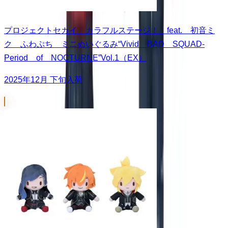
プロジェクトセカイ カラフルステージ！ feat. 初音ミ
ク ふわぷち ミニぬいぐるみ“Vivid BAD SQUAD-
Period of NOCTURNE”Vol.1（EX）
2025年12月 下旬入荷