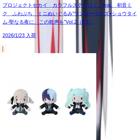
プロジェクトセカイ カラフルステージ！ feat. 初音ミ
ク ふわぷち ミニぬいぐるみ“ワンダーランズ×ショウタイ
ム-聖なる夜に、この歌声を”Vol.2（EX）
2026/1/23 入荷