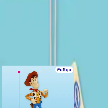
本リストは、入荷予定（実績）をお知らせするものであ
超人気景品は【入荷日〜翌日朝】に品切れとなる場合が
新入荷景品の投入時間も、当日の配送状況により変動い
|
トイ・ストーリー
の景品