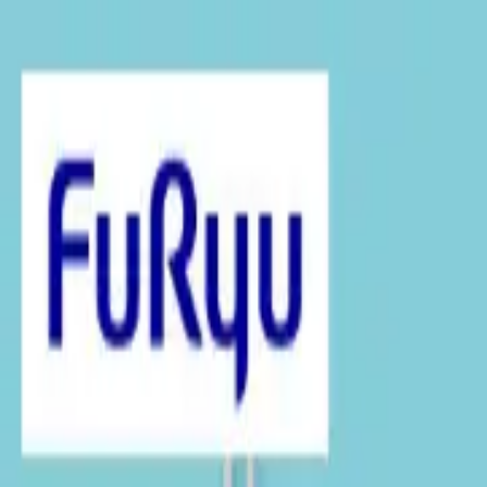
TOP
店舗一覧
イベント
景品
ギャラリー
会社情報
採用情報
お問
2025年2月 中旬入荷
2025年2月 中旬入荷
トイ・ストーリー “トイ・スト
#
トイ・ストーリー
入荷予定店舗(全5店舗)
川越店
川崎店
浦和店
平塚店
大和店
ご利用上のお願い