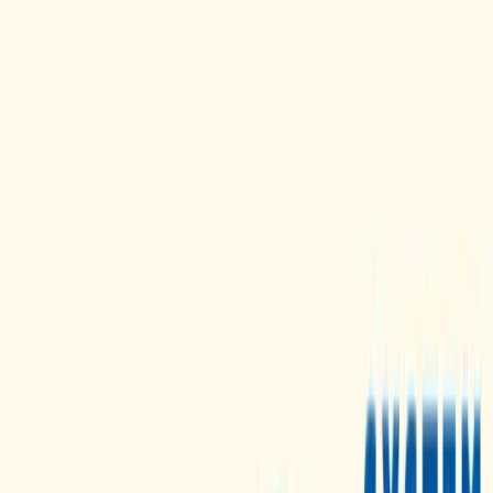
TOP
店舗一覧
イベント
景品
ギャラリー
会社情報
採用情報
お
問い合わせ
2025年2月 中旬入荷
2025年2月 中旬入荷
すみっコぐらし ざっそうと
ようせいのお花畑 キッズハ
ンドバッグ
#
すみっコぐらし