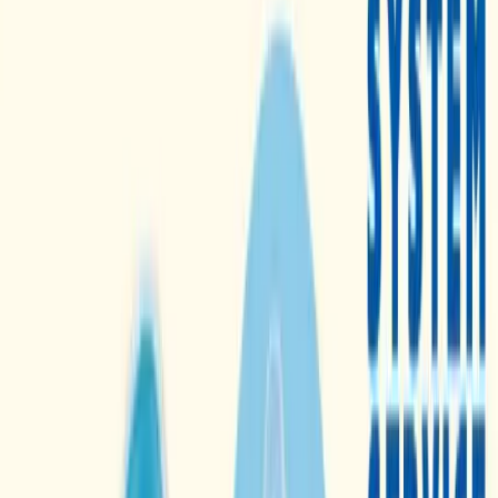
入荷予定店舗(全5店舗)
川越店
川崎店
浦和店
平塚店
大和店
ご利用上のお願い
本リストは、入荷予定（実績）をお知らせするもので
あり、現在の在庫状況を示すものではございません。
超人気景品は【入荷日〜翌日朝】に品切れとなる場合
がございます。
新入荷景品の投入時間も、当日の配送状況により変動
いたします。
|
すみっコぐらし
の景品