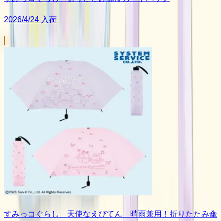
2026/4/24 入荷
すみっコぐらし 天使なえびてん 晴雨兼用！折りたたみ傘