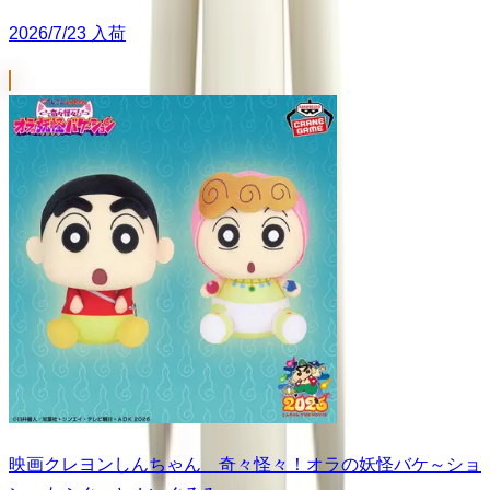
2026/7/23 入荷
映画クレヨンしんちゃん 奇々怪々！オラの妖怪バケ～ショ