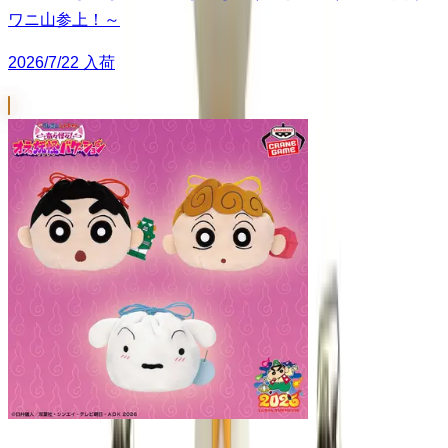
ワニ山参上！～
2026/7/22 入荷