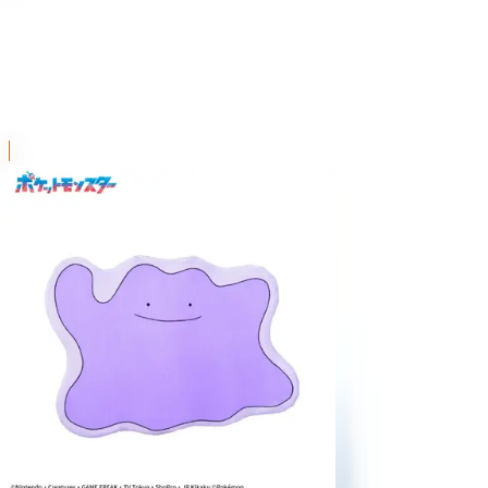
PtZ
シリーズ