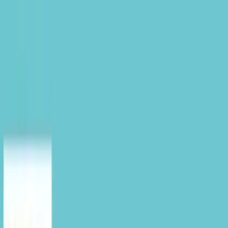
TOP
店舗一覧
イベント
景品
ギャラリー
会社情報
採用情報
お
問い合わせ
2025年2月 中旬入荷
2025年2月 中旬入荷
シナモロール エモきゅんセ
リフ付きマスコット
#
シナモロール
入荷予定店舗(全5店舗)