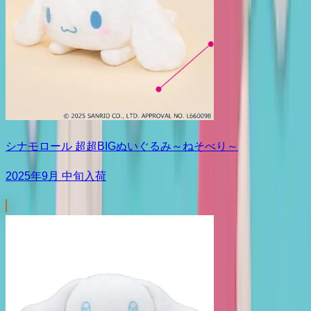
シナモロール 超超BIGぬいぐるみ～ねそべり～
2025年9月 中旬入荷