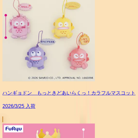
ハンギョドン もっときどあいらくっ！カラフルマスコット
2026/3/25 入荷