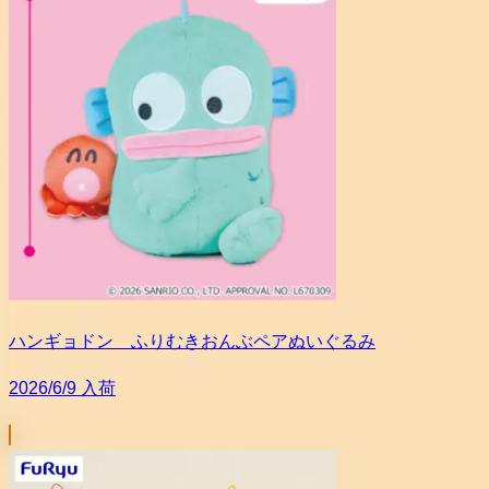
ハンギョドン ふりむきおんぶペアぬいぐるみ
2026/6/9 入荷