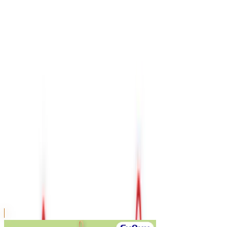
川越店
川崎店
浦和店
平塚店
大和店
ご利用上のお願い
本リストは、入荷予定（実績）をお知らせするもので
あり、現在の在庫状況を示すものではございません。
超人気景品は【入荷日〜翌日朝】に品切れとなる場合
がございます。
新入荷景品の投入時間も、当日の配送状況により変動
いたします。
|
サンリオキャラクターズ
の景品