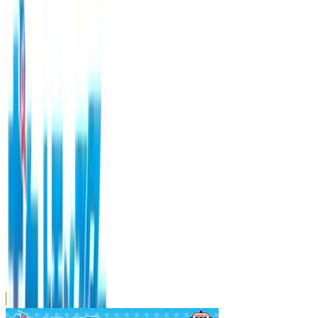
川越店
川崎店
浦和店
平塚店
大和店
ご利用上のお願い
本リストは、入荷予定（実績）をお知らせするもので
あり、現在の在庫状況を示すものではございません。
超人気景品は【入荷日〜翌日朝】に品切れとなる場合
がございます。
新入荷景品の投入時間も、当日の配送状況により変動
いたします。
|
ポケットモンスター
の景品