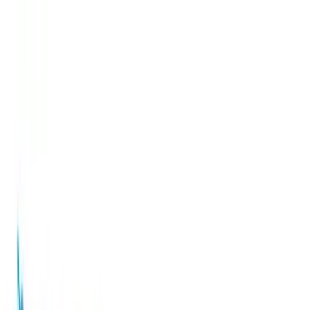
TOP
店舗一覧
イベント
景品
ギャラリー
会社情報
採用情報
お
問い合わせ
2025年3月 下旬入荷
2025年3月 下旬入荷
ポケットモンスター [PtZ]
スクエアリュック
#
ポケットモンスター
#
PtZ
入荷予定店舗(全5店舗)