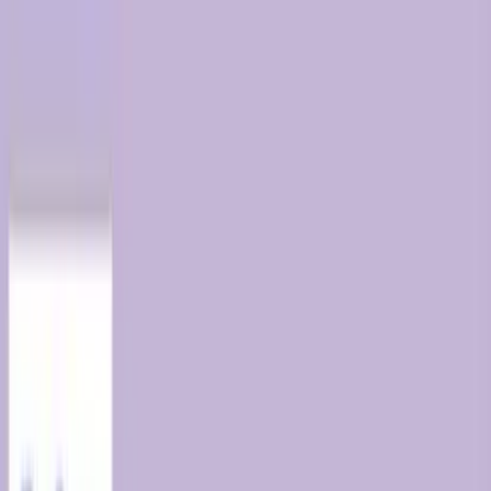
TOP
店舗一覧
イベント
景品
ギャラリー
会社情報
採用情報
お
問い合わせ
2025年3月 下旬入荷
2025年3月 下旬入荷
サンリオキャラクターズ う
さみみナースバニティポーチ
#
サンリオキャラクターズ
入荷予定店舗(全5店舗)