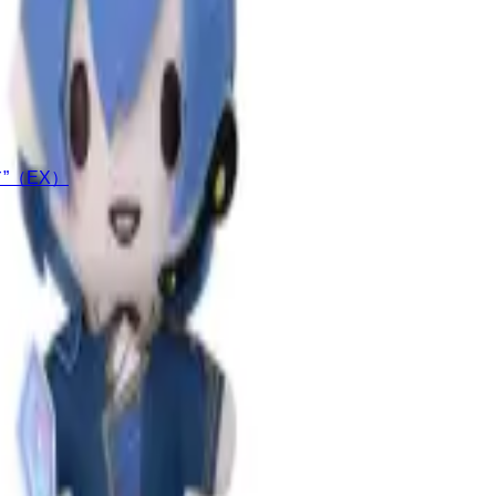
”（EX）