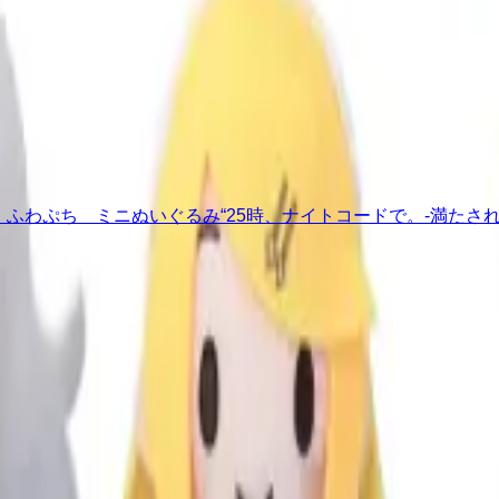
 ふわぷち ミニぬいぐるみ“25時、ナイトコードで。-満たされ