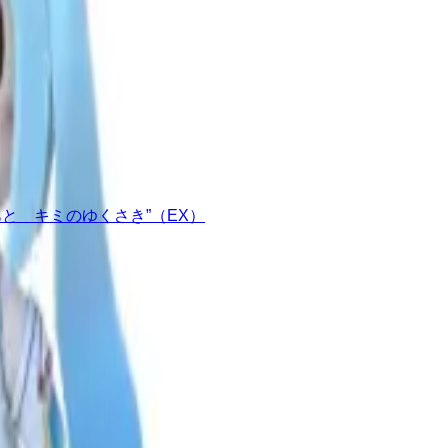
あと キミのゆくさき”（EX）