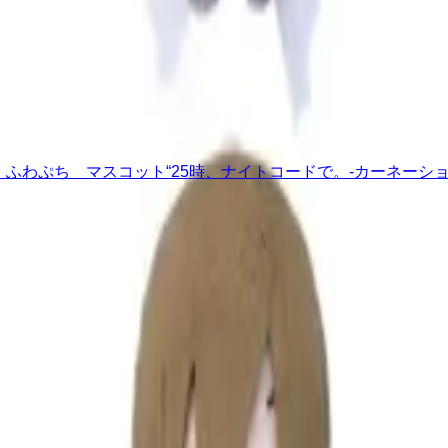
 ふわぷち マスコット“25時、ナイトコードで。-カーネーショ