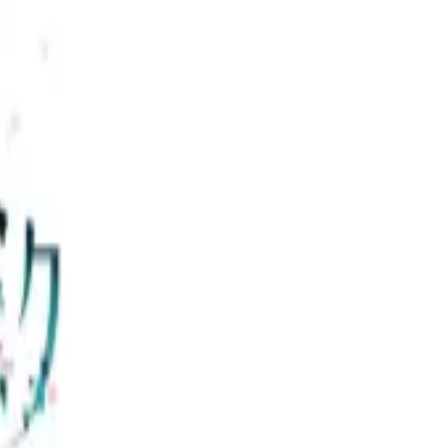
い合わせ
壊れたセカイと歌えないミク 
わぷち