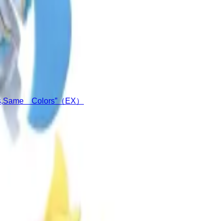
me Colors”（EX）