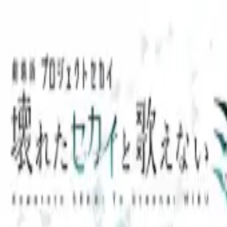
TOP
店舗一覧
イベント
景品
ギャラリー
会社情報
採用情報
お問
2025年3月 上旬入荷
2025年3月 上旬入荷
劇場版プロジェクトセカイ 
ャル・シンガー”（EX）
#
プロジェクトセカイ カラフルステージ！ feat. 初音ミク
#
ふ
入荷予定店舗(全5店舗)
川越店
川崎店
浦和店
平塚店
大和店