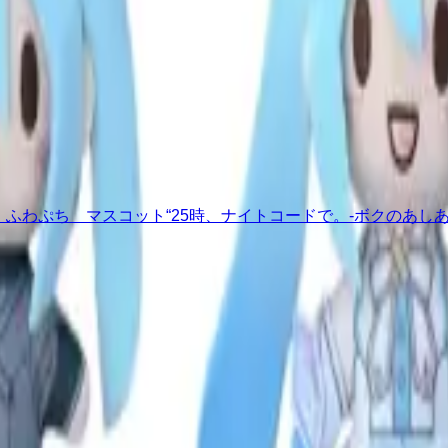
 ふわぷち マスコット“25時、ナイトコードで。-ボクのあし