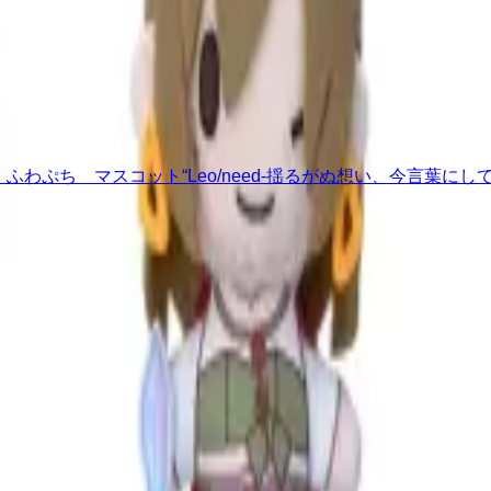
ふわぷち マスコット“Leo/need-揺るがぬ想い、今言葉にして