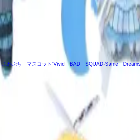
 マスコット“Vivid BAD SQUAD-Same Dreams,Sa