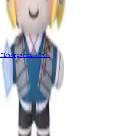
kingXmas”（EX）