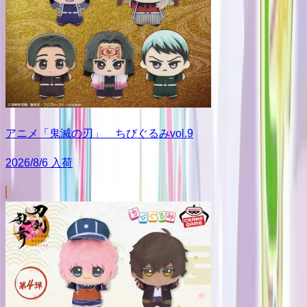
アニメ「鬼滅の刃」 ちびぐるみvol.9
2026/8/6 入荷