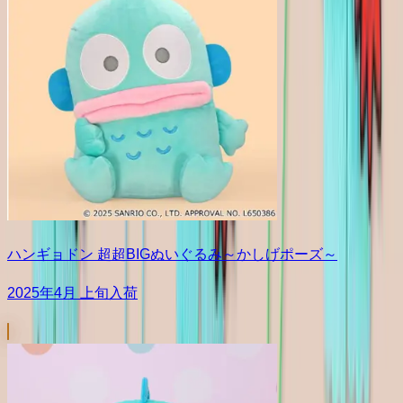
ハンギョドン 超超BIGぬいぐるみ～かしげポーズ～
2025年4月 上旬入荷