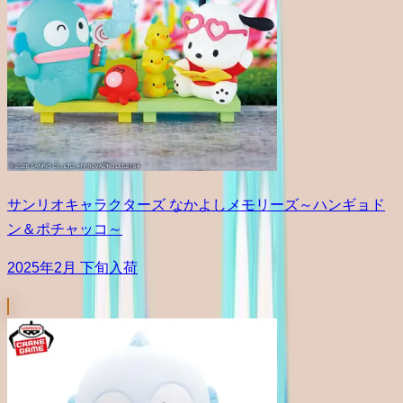
サンリオキャラクターズ なかよしメモリーズ～ハンギョド
ン＆ポチャッコ～
2025年2月 下旬入荷