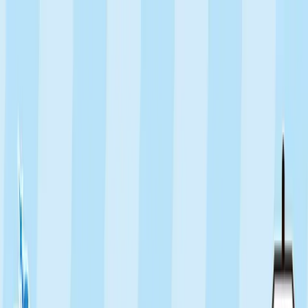
TOP
店舗一覧
イベント
景品
ギャラリー
会社情報
採用情報
お
問い合わせ
2025年4月 下旬入荷
2025年4月 下旬入荷
ポケットモンスター 顔型ミ
ニポーチ～ミュウ～
#
ポケットモンスター
入荷予定店舗(全5店舗)