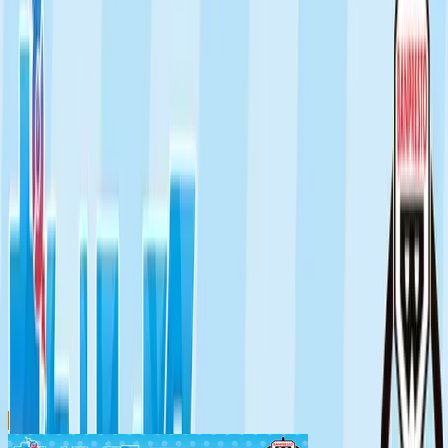
川越店
川崎店
浦和店
平塚店
大和店
ご利用上のお願い
本リストは、入荷予定（実績）をお知らせするもので
あり、現在の在庫状況を示すものではございません。
超人気景品は【入荷日〜翌日朝】に品切れとなる場合
がございます。
新入荷景品の投入時間も、当日の配送状況により変動
いたします。
|
ポケットモンスター
の景品