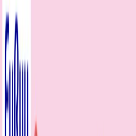
入荷予定店舗(全5店舗)
川越店
川崎店
浦和店
平塚店
大和店
ご利用上のお願い
本リストは、入荷予定（実績）をお知らせするもので
あり、現在の在庫状況を示すものではございません。
超人気景品は【入荷日〜翌日朝】に品切れとなる場合
がございます。
新入荷景品の投入時間も、当日の配送状況により変動
いたします。
|
サンリオキャラクターズ
の景品