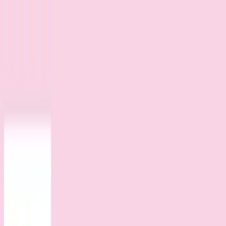
TOP
店舗一覧
イベント
景品
ギャラリー
会社情報
採用情報
お
問い合わせ
2025年4月 下旬入荷
2025年4月 下旬入荷
サンリオキャラクターズ キ
ャラクター大賞マスコット
2025②
#
サンリオキャラクターズ