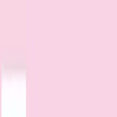
TOP
店舗一覧
イベント
景品
ギャラリー
会社情報
採用情報
お
問い合わせ
2025年4月 下旬入荷
2025年4月 下旬入荷
サンリオキャラクターズ キ
ャラクター大賞マスコット
2025③
#
サンリオキャラクターズ