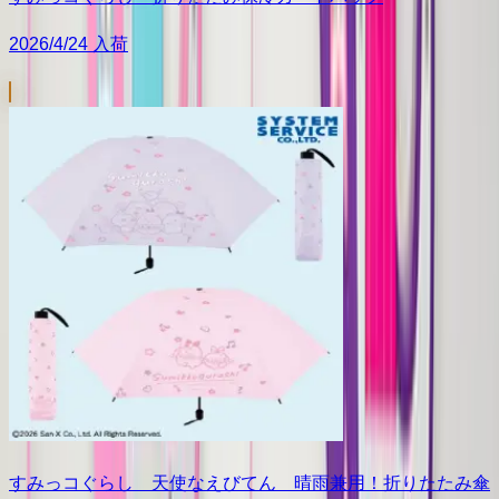
2026/4/24 入荷
すみっコぐらし 天使なえびてん 晴雨兼用！折りたたみ傘