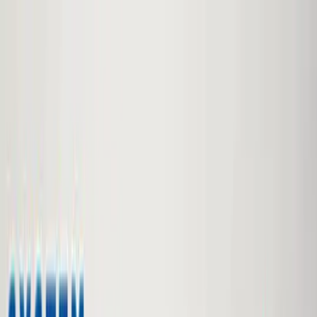
TOP
店舗一覧
イベント
景品
ギャラリー
会社情報
採用情報
お
問い合わせ
2025年4月 下旬入荷
2025年4月 下旬入荷
すみっコぐらし たぴおかパ
ーク 光る！鳴る！ギターおも
ちゃ
#
すみっコぐらし