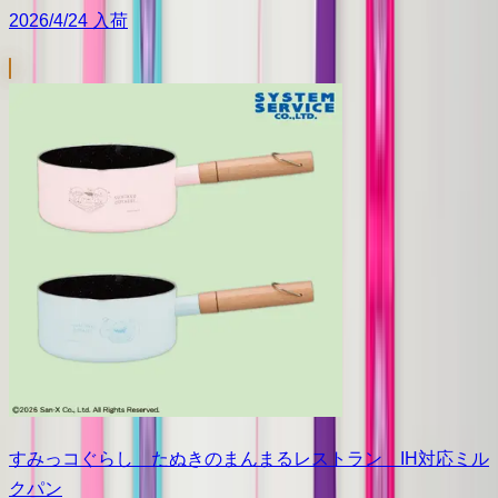
2026/4/24 入荷
すみっコぐらし たぬきのまんまるレストラン IH対応ミル
クパン