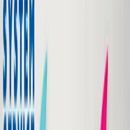
入荷予定店舗(全5店舗)
川越店
川崎店
浦和店
平塚店
大和店
ご利用上のお願い
本リストは、入荷予定（実績）をお知らせするもので
あり、現在の在庫状況を示すものではございません。
超人気景品は【入荷日〜翌日朝】に品切れとなる場合
がございます。
新入荷景品の投入時間も、当日の配送状況により変動
いたします。
|
すみっコぐらし
の景品