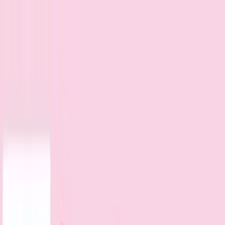
TOP
店舗一覧
イベント
景品
ギャラリー
会社情報
採用情報
お
問い合わせ
2025年4月 下旬入荷
2025年4月 下旬入荷
サンリオキャラクターズ キ
ャラクター大賞マスコット
2025④
#
サンリオキャラクターズ