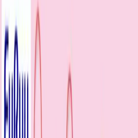
入荷予定店舗(全5店舗)
川越店
川崎店
浦和店
平塚店
大和店
ご利用上のお願い
本リストは、入荷予定（実績）をお知らせするもので
あり、現在の在庫状況を示すものではございません。
超人気景品は【入荷日〜翌日朝】に品切れとなる場合
がございます。
新入荷景品の投入時間も、当日の配送状況により変動
いたします。
|
サンリオキャラクターズ
の景品