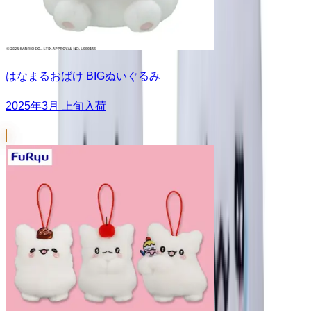
はなまるおばけ BIGぬいぐるみ
2025年3月 上旬入荷