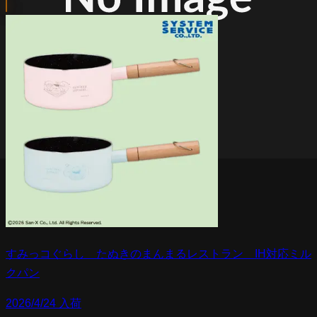
すみっコぐらし たぬきのまんまるレストラン IH対応ミル
クパン
2026/4/24 入荷