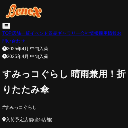
TOP
店舗一覧
イベント
景品
ギャラリー
会社情報
採用情報
お
問い合わせ
2025年4月 中旬入荷
2025年4月 中旬入荷
すみっコぐらし 晴雨兼用！折
りたたみ傘
#
すみっコぐらし
入荷予定店舗(全5店舗)