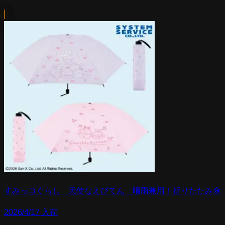
すみっコぐらし 天使なえびてん 晴雨兼用！折りたたみ傘
2026/4/17 入荷