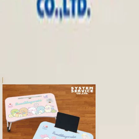
本リストは、入荷予定（実績）をお知らせするものであ
超人気景品は【入荷日〜翌日朝】に品切れとなる場合が
新入荷景品の投入時間も、当日の配送状況により変動い
|
すみっコぐらし
の景品