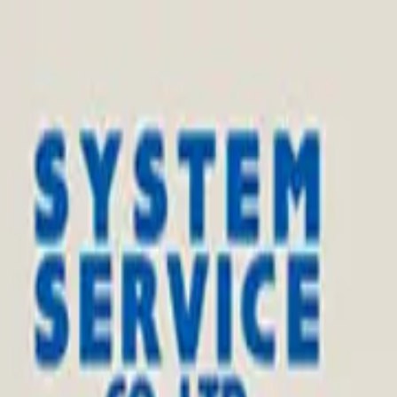
TOP
店舗一覧
イベント
景品
ギャラリー
会社情報
採用情報
お問
2025年4月 中旬入荷
2025年4月 中旬入荷
すみっコぐらし みにっコあ
#
すみっコぐらし
入荷予定店舗(全5店舗)
川越店
川崎店
浦和店
平塚店
大和店
ご利用上のお願い