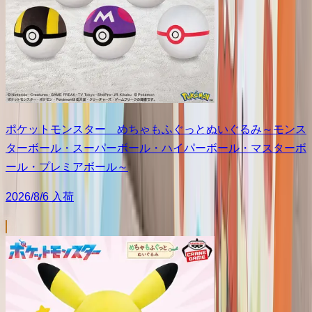
ポケットモンスター めちゃもふぐっとぬいぐるみ～モンス
ターボール・スーパーボール・ハイパーボール・マスターボ
ール・プレミアボール～
2026/8/6 入荷