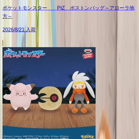
ポケットモンスター PtZ ボストンバッグ～アローラ地
方～
2026/8/21 入荷