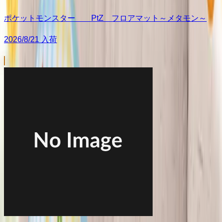
ポケットモンスター PtZ フロアマット～メタモン～
2026/8/21 入荷