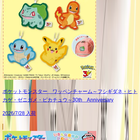
ポケットモンスター ワッペンチャーム～フシギダネ・ヒト
カゲ・ゼニガメ・ピカチュウ～30th Anniversary
2026/7/28 入荷