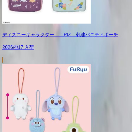
ディズニーキャラクター PtZ 刺繍バニティポーチ
2026/4/17 入荷