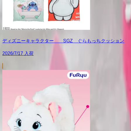
ディズニーキャラクター SGZ ぐらもっちクッション
2026/7/17 入荷