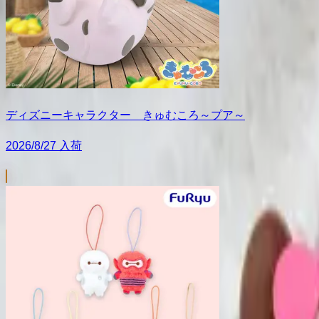
ディズニーキャラクター きゅむころ～プア～
2026/8/27 入荷