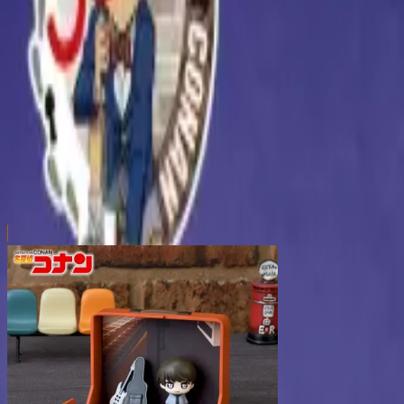
本リストは、入荷予定（実績）をお知らせするものであ
超人気景品は【入荷日〜翌日朝】に品切れとなる場合が
新入荷景品の投入時間も、当日の配送状況により変動い
|
名探偵コナン
の景品