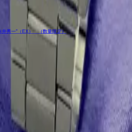
ア“赤井秀一”（EX） （数量限定）