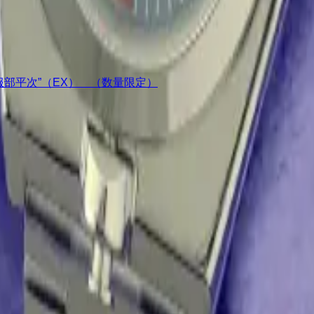
ア“服部平次”（EX） （数量限定）