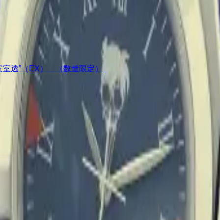
ア“安室透”（EX） （数量限定）