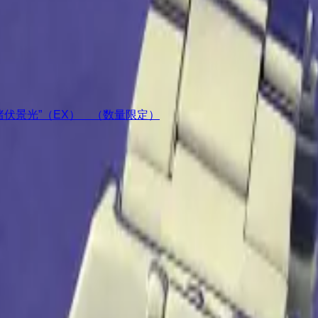
ア“諸伏景光”（EX） （数量限定）