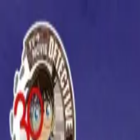
TOP
店舗一覧
イベント
景品
ギャラリー
会社情報
採用情報
お問
2025年4月 上旬入荷
2025年4月 上旬入荷
名探偵コナン PtZ リスト
#
名探偵コナン
#
PtZ
入荷予定店舗(全5店舗)
川越店
川崎店
浦和店
平塚店
大和店
ご利用上のお願い