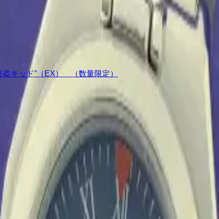
ュア“怪盗キッド”（EX） （数量限定）