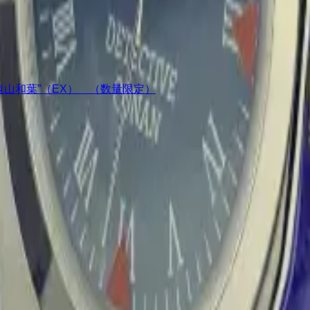
ア“遠山和葉”（EX） （数量限定）