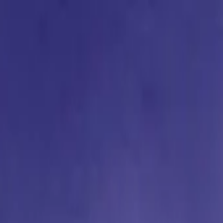
い合わせ
ウォッチ～腕時計型麻酔銃～