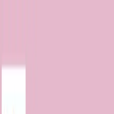
TOP
店舗一覧
イベント
景品
ギャラリー
会社情報
採用情報
お
問い合わせ
2025年4月 下旬入荷
2025年4月 下旬入荷
ミッキー＆ミニー ちょっも
っさ トラベルバッグ
#
ミッキー＆フレンズ
入荷予定店舗(全5店舗)