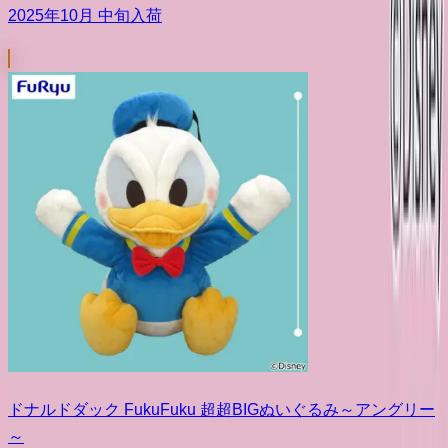
2025年10月 中旬入荷
ドナルドダック FukuFuku 超超BIGぬいぐるみ～アングリー
～