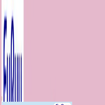
川越店
川崎店
浦和店
平塚店
大和店
ご利用上のお願い
本リストは、入荷予定（実績）をお知らせするもので
あり、現在の在庫状況を示すものではございません。
超人気景品は【入荷日〜翌日朝】に品切れとなる場合
がございます。
新入荷景品の投入時間も、当日の配送状況により変動
いたします。
|
ミッキー＆フレンズ
の景品