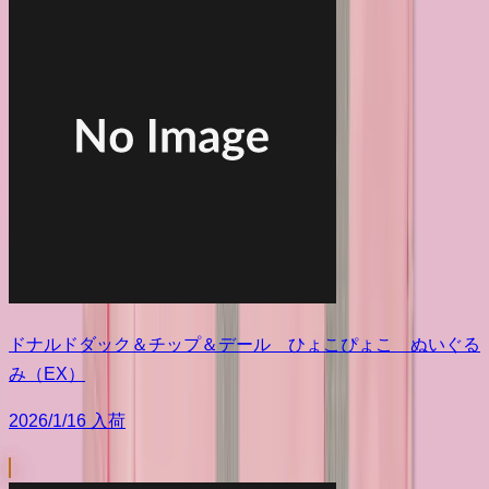
ドナルドダック＆チップ＆デール ひょこぴょこ ぬいぐる
み（EX）
2026/1/16 入荷