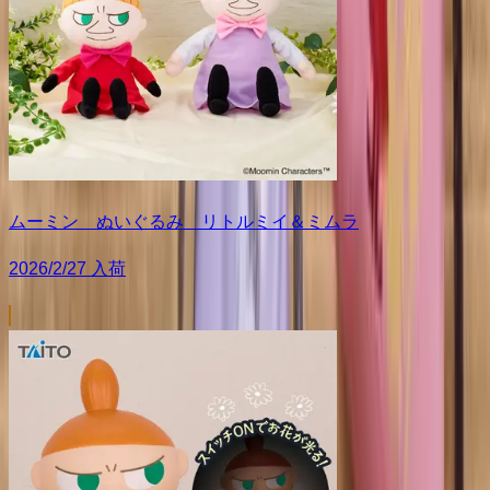
ムーミン ぬいぐるみ リトルミイ＆ミムラ
2026/2/27 入荷