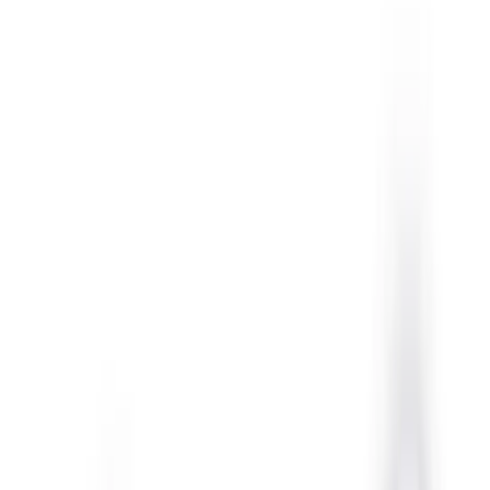
入荷予定店舗(全5店舗)
川越店
川崎店
浦和店
平塚店
大和店
ご利用上のお願い
本リストは、入荷予定（実績）をお知らせするもので
あり、現在の在庫状況を示すものではございません。
超人気景品は【入荷日〜翌日朝】に品切れとなる場合
がございます。
新入荷景品の投入時間も、当日の配送状況により変動
いたします。
|
サンリオキャラクターズ
の景品