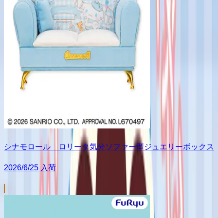
シナモロール ロリータ気分ソファー型ジュエリーボックス
2026/6/25 入荷