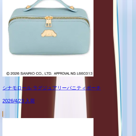
シナモロール ラグジュアリーバニティポーチ
2026/4/23 入荷