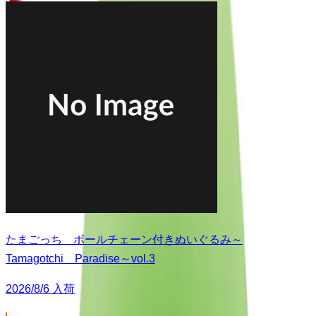
たまごっち ボールチェーン付きぬいぐるみ～
Tamagotchi Paradise～vol.3
2026/8/6 入荷