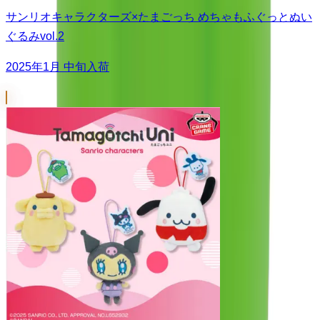
サンリオキャラクターズ×たまごっち めちゃもふぐっとぬい
ぐるみvol.2
2025年1月 中旬入荷