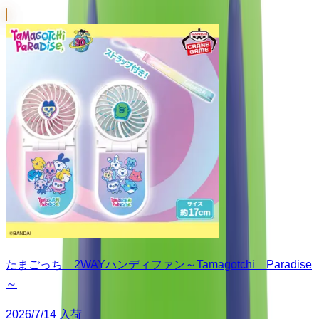
たまごっち 2WAYハンディファン～Tamagotchi Paradise
～
2026/7/14 入荷