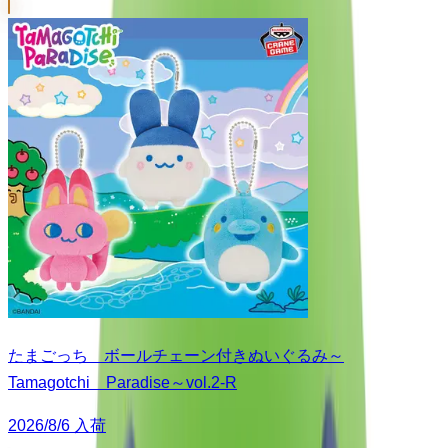
たまごっち ボールチェーン付きぬいぐるみ～
Tamagotchi Paradise～vol.2-R
2026/8/6 入荷