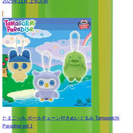
2025年11月 上旬入荷
たまごっち ボールチェーン付きぬいぐるみ Tamagotchi
Paradise vol.1