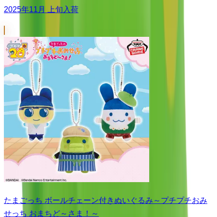
2025年11月 上旬入荷
たまごっち ボールチェーン付きぬいぐるみ～プチプチおみ
せっち おまちど～さま！～