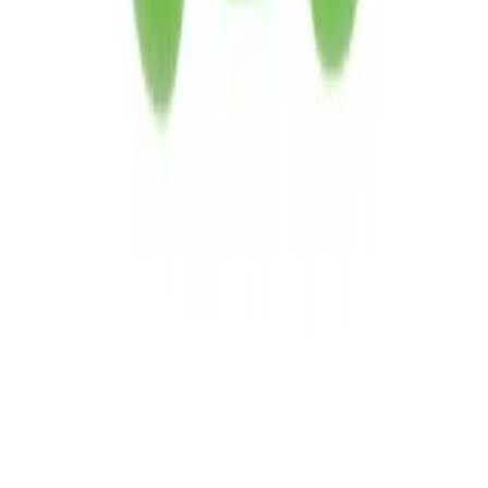
運営会社: 株式会社ティスコ
店舗を探す
Benex川越店
Benex浦和店
Benex平塚店
Benex川崎店
Benex大和店
サイト情報