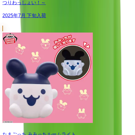
つりわっしょい！～
2025年7月 下旬入荷
たまごっち みみっちルームライト