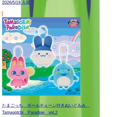
2026/5/19 入荷
たまごっち ボールチェーン付きぬいぐるみ
Tamagotchi Paradise vol.2