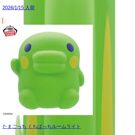
2026/1/15 入荷
たまごっち くちぱっちルームライト