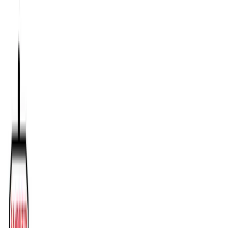
TOP
店舗一覧
イベント
景品
ギャラリー
会社情報
採用情報
お
問い合わせ
2025年5月 下旬入荷
2025年5月 下旬入荷
ワンピース フィギュアキー
ホルダーvol.6
#
ONE PIECE
入荷予定店舗(全5店舗)