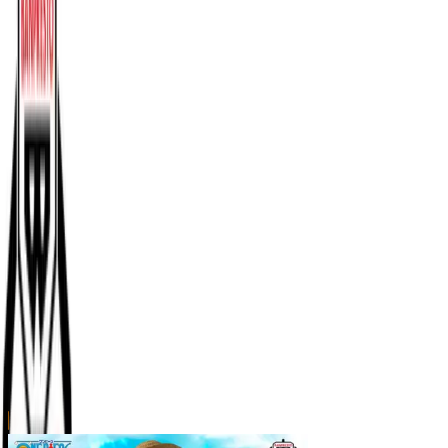
川越店
川崎店
浦和店
平塚店
大和店
ご利用上のお願い
本リストは、入荷予定（実績）をお知らせするもので
あり、現在の在庫状況を示すものではございません。
超人気景品は【入荷日〜翌日朝】に品切れとなる場合
がございます。
新入荷景品の投入時間も、当日の配送状況により変動
いたします。
|
ONE PIECE
の景品