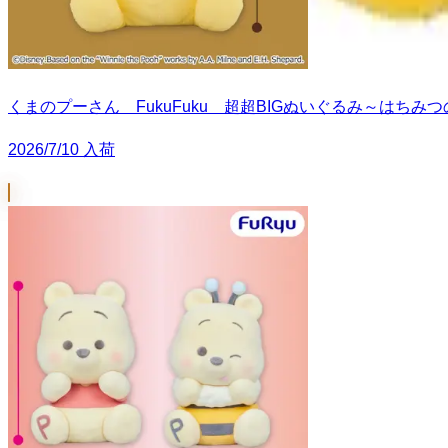
くまのプーさん FukuFuku 超超BIGぬいぐるみ～はちみ
2026/7/10 入荷