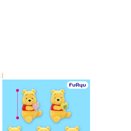
本リストは、入荷予定（実績）をお知らせするものであ
超人気景品は【入荷日〜翌日朝】に品切れとなる場合が
新入荷景品の投入時間も、当日の配送状況により変動い
|
くまのプーさん
の景品