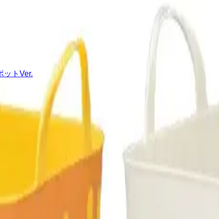
トVer.