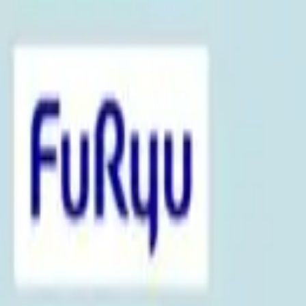
TOP
店舗一覧
イベント
景品
ギャラリー
会社情報
採用情報
お問
2025年5月 下旬入荷
2025年5月 下旬入荷
ミッキー＆フレンズ ドタバタ
#
ミッキー＆フレンズ
入荷予定店舗(全5店舗)
川越店
川崎店
浦和店
平塚店
大和店
ご利用上のお願い