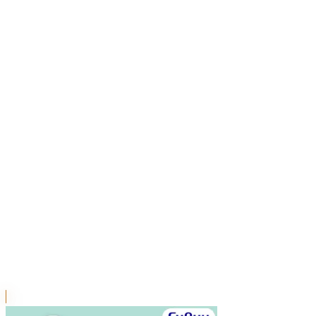
川越店
川崎店
浦和店
平塚店
大和店
ご利用上のお願い
本リストは、入荷予定（実績）をお知らせするもので
あり、現在の在庫状況を示すものではございません。
超人気景品は【入荷日〜翌日朝】に品切れとなる場合
がございます。
新入荷景品の投入時間も、当日の配送状況により変動
いたします。
|
リロ・アンド・スティッチ
の景品