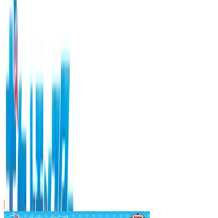
川越店
川崎店
浦和店
平塚店
大和店
ご利用上のお願い
本リストは、入荷予定（実績）をお知らせするもので
あり、現在の在庫状況を示すものではございません。
超人気景品は【入荷日〜翌日朝】に品切れとなる場合
がございます。
新入荷景品の投入時間も、当日の配送状況により変動
いたします。
|
ポケットモンスター
の景品