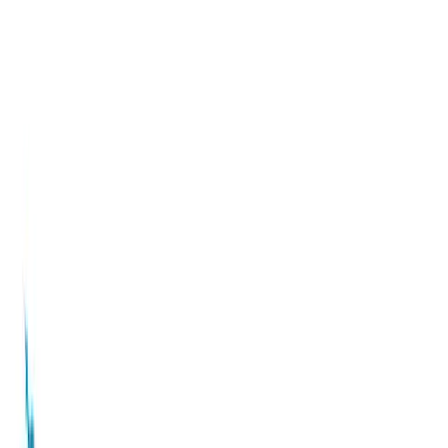
TOP
店舗一覧
イベント
景品
ギャラリー
会社情報
採用情報
お
問い合わせ
2025年5月 下旬入荷
2025年5月 下旬入荷
ポケットモンスター ミニサ
ークルコインケース
#
ポケットモンスター
入荷予定店舗(全5店舗)