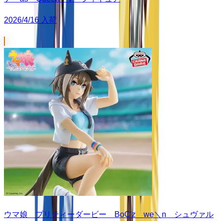
2026/4/16 入荷
ウマ娘 プリティーダービー BoC'z we＼n シュヴァル