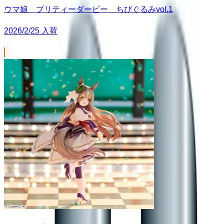
ウマ娘 プリティーダービー ちびぐるみvol.1
2026/2/25 入荷