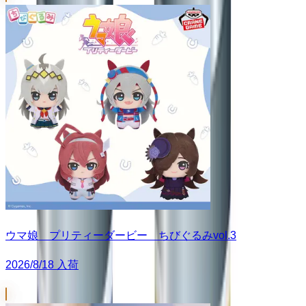
ウマ娘 プリティーダービー ちびぐるみvol.3
2026/8/18 入荷