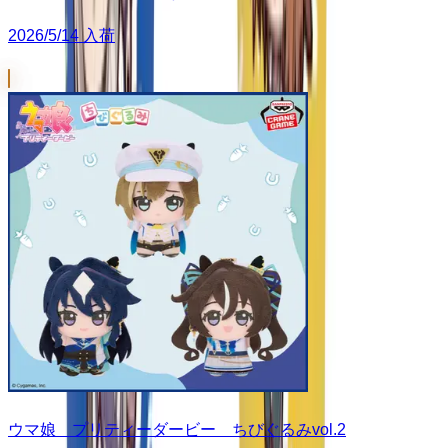
2026/5/14 入荷
ウマ娘 プリティーダービー ちびぐるみvol.2