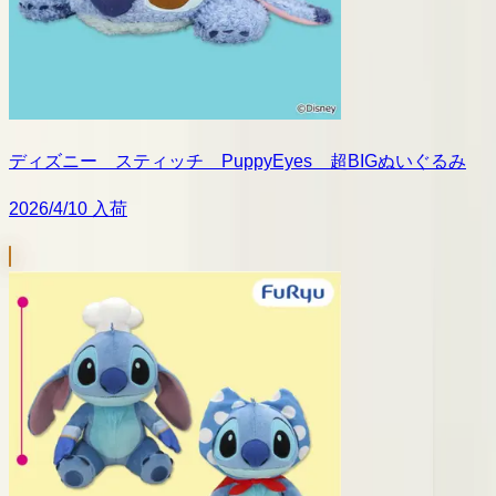
ディズニー スティッチ PuppyEyes 超BIGぬいぐるみ
2026/4/10 入荷