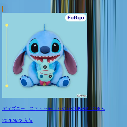
ディズニー スティッチ ガジガジBIGぬいぐるみ
2026/8/22 入荷