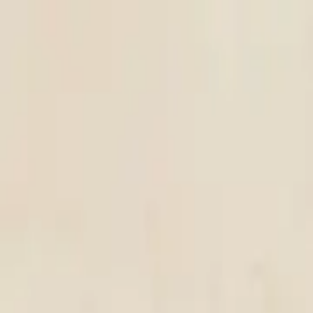
TOP
店舗一覧
イベント
景品
ギャラリー
会社情報
採用情報
お問
2025年5月 下旬入荷
2025年5月 下旬入荷
すみっコぐらし おうちでくま
#
すみっコぐらし
入荷予定店舗(全5店舗)
川越店
川崎店
浦和店
平塚店
大和店
ご利用上のお願い