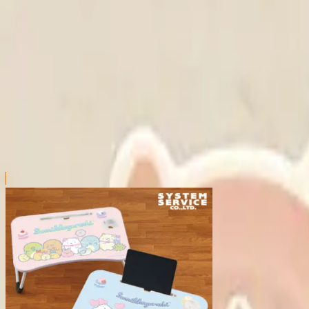
本リストは、入荷予定（実績）をお知らせするものであ
超人気景品は【入荷日〜翌日朝】に品切れとなる場合が
新入荷景品の投入時間も、当日の配送状況により変動い
|
すみっコぐらし
の景品